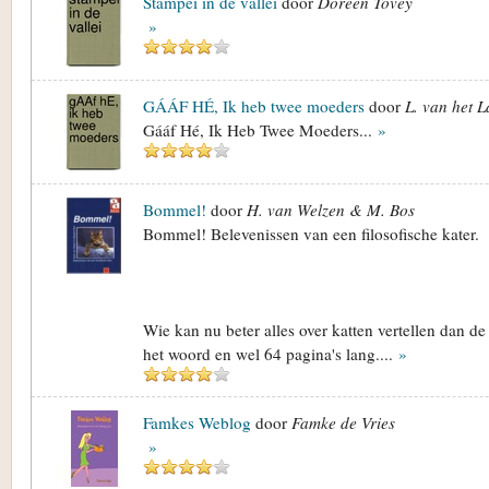
Stampei in de vallei
door
Doreen Tovey
»
GÁÁF HÉ, Ik heb twee moeders
door
L. van het L
Gááf Hé, Ik Heb Twee Moeders...
»
Bommel!
door
H. van Welzen & M. Bos
Bommel! Belevenissen van een filosofische kater.
Wie kan nu beter alles over katten vertellen dan de
het woord en wel 64 pagina's lang....
»
Famkes Weblog
door
Famke de Vries
»