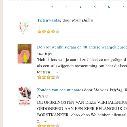
1
2
3
4
5
6
7
Tietenwasdag
door
Rosa Dalau
»
De vrouwenfluisteraar en 48 andere waargekleurde
van Rijn
'Heb ik iets van je aan of zo?' beet ze me geërgerd
als een stilzwijgende toestemming om haar dit kee
tot teen ...
»
Zonden van een minnares
door
Marloes Vrijdag, 
Peters
DE OPBRENGSTEN VAN DEZE VERHALENB
GEDONEERD AAN EEN ZEER BELANGRIJK 
BORSTKANKER. <br/><br/>We hebben allemaal w
z...
»