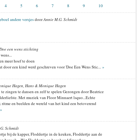
4
5
6
7
8
9
10
eboel andere versjes
door
Annie M.G. Schmidt
Doe een wens stichting
 wens...
en meer hoef te doen
at door een kind werd geschreven voor 'Doe Een Wens Stic...
»
nique Hagen, Hans & Monique Hagen
n te zingen te dansen en zelf te spelen Gezongen door Beatrice
lderliefste. Met muziek van Floor Minnaert lsquo...Echte
 ritme en beelden de wereld van het kind een betoverend
»
G. Schmidt
rtje bij de kapper, Floddertje in de keuken, Floddertje aan de