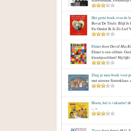
schoonmaak, Floddertje 
Het grote boek over de l
Bevat De Titels: Blijf J
En Omdat Ik Je Zo Lief V
Elmer
door
David MacK
Elmer is een olifant. Geen
kleurtjesolifant! Hij lij
Zing je mee-boek voor pe
met nieuwe Sinterklaas- e
Hoera, het is vakantie!
d
...
»
Ziezo
door
Annie M.G. S