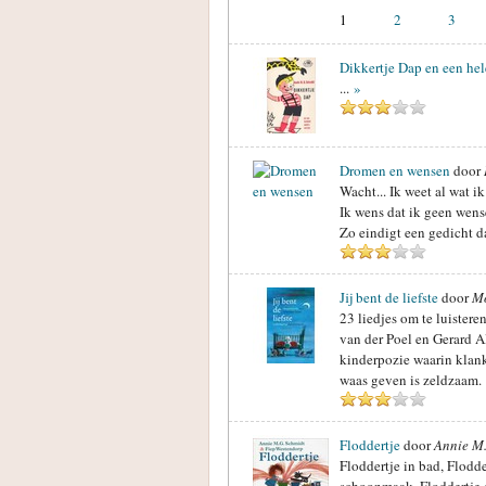
1
2
3
Dikkertje Dap en een hel
...
»
Dromen en wensen
door
Wacht... Ik weet al wat ik
Ik wens dat ik geen wens
Zo eindigt een gedicht d
Jij bent de liefste
door
Mo
23 liedjes om te luistere
van der Poel en Gerard A
kinderpozie waarin klank
waas geven is zeldzaam.
Floddertje
door
Annie M.
Floddertje in bad, Flodde