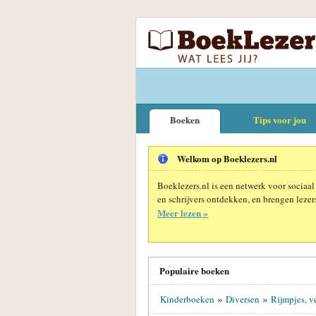
Boeken
Tips voor jou
Welkom op Boeklezers.nl
Boeklezers.nl is een netwerk voor sociaal
en schrijvers ontdekken, en brengen lezers
Meer lezen »
Populaire boeken
»
»
Kinderboeken
Diversen
Rijmpjes, ve