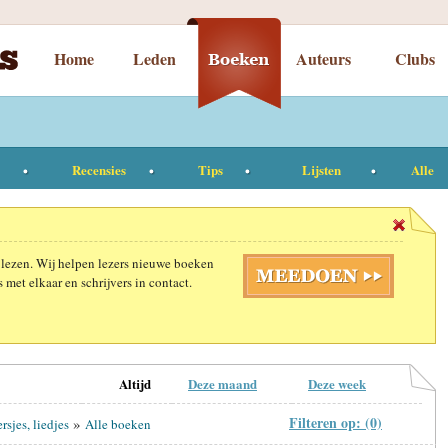
Home
Leden
Auteurs
Clubs
Recensies
Tips
Lijsten
Alle
 lezen. Wij helpen lezers nieuwe boeken
 met elkaar en schrijvers in contact.
Altijd
Deze maand
Deze week
Filteren op: (0)
»
rsjes, liedjes
Alle boeken