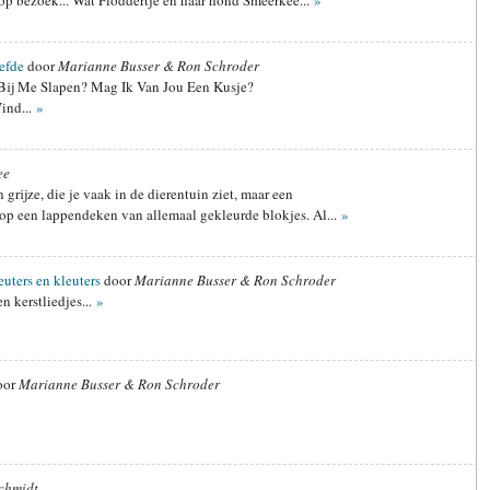
op bezoek... Wat Floddertje en haar hond Smeerkee...
»
iefde
door
Marianne Busser & Ron Schroder
e Bij Me Slapen? Mag Ik Van Jou Een Kusje?
ind...
»
ee
 grijze, die je vaak in de dierentuin ziet, maar een
kt op een lappendeken van allemaal gekleurde blokjes. Al...
»
uters en kleuters
door
Marianne Busser & Ron Schroder
n kerstliedjes...
»
oor
Marianne Busser & Ron Schroder
chmidt