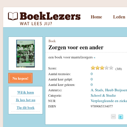
Home
Leden
Boek
Zorgen voor een ander
een boek voor mantelzorgers
«
Score:
(
3
/
0
)
0
Aantal recensies:
Nu kopen!
0
Aantal keer getipt:
0
Aantal keer gelezen:
A. Stads
Huub Buijsse
Auteur(s):
,
Wil ik lezen
School & Studie
Categorie:
Ik lees het nu
Verpleegkunde en ziek
NUR
ISBN
9789065334077
Tip dit boek