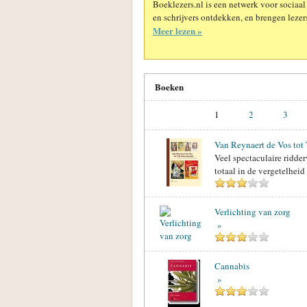
Boeklezers.nl is een netwerk voor sociaal
en schrijvers ontdekken, en brengen lezers
Meer lezen »
Boeken
1
2
3
Van Reynaert de Vos tot 
Veel spectaculaire ridde
totaal in de vergetelhei
Verlichting van zorg
»
Cannabis
»