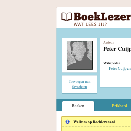
Auteur
Peter Cuij
Wikipedia
Peter Cuijpers
Toevoegen aan
favorieten
Boeken
Prikbord
Welkom op Boeklezers.nl