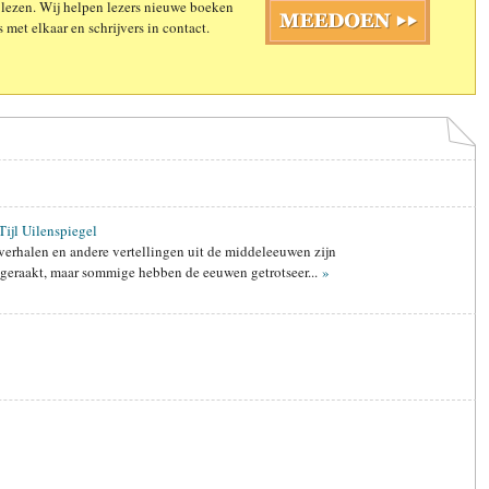
 lezen. Wij helpen lezers nieuwe boeken
 met elkaar en schrijvers in contact.
Tijl Uilenspiegel
rverhalen en andere vertellingen uit de middeleeuwen zijn
d geraakt, maar sommige hebben de eeuwen getrotseer...
»