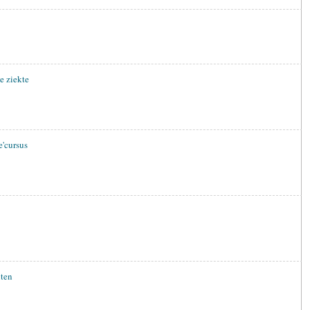
e ziekte
e'cursus
hten