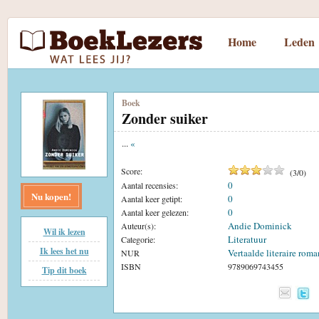
Home
Leden
Boek
Zonder suiker
...
«
Score:
(
3
/
0
)
0
Aantal recensies:
Nu kopen!
0
Aantal keer getipt:
0
Aantal keer gelezen:
Andie Dominick
Auteur(s):
Wil ik lezen
Literatuur
Categorie:
Ik lees het nu
Vertaalde literaire roma
NUR
ISBN
9789069743455
Tip dit boek