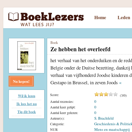
Home
Leden
Boek
Ze hebben het overleefd
het verhaal van het onderduiken en de redd
Belgie onder de Duitse bezetting, dankzij
verhaal van vijfhonderd Joodse kinderen d
Nu kopen!
Gestapo in Brussel, in zeven Joods
«
Score:
(
3
/
0
)
Wil ik lezen
0
Aantal recensies:
Ik lees het nu
0
Aantal keer getipt:
Tip dit boek
0
Aantal keer gelezen:
S. Brachfeld
Auteur(s):
Geschiedenis & Politie
Categorie:
Mens en maatschappij
NUR