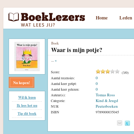
Home
Leden
Boek
Waar is mijn potje?
...
«
Score:
(
3
/
0
)
0
Aantal recensies:
Nu kopen!
0
Aantal keer getipt:
0
Aantal keer gelezen:
Tomas Ross
Auteur(s):
Wil ik lezen
Kind & Jeugd
Categorie:
Ik lees het nu
Peuterboeken
NUR
ISBN
9789000035045
Tip dit boek