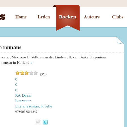
Home
Leden
Auteurs
Clubs
e romans
s c.s. ; Mevrouw L. Velton-van der Linden ; H. van Brakel, Ingenieur
e mensen in Holland
«
(
3
/
0
)
0
0
0
P.A. Daum
Literatuur
Literaire roman, novelle
9789038814247