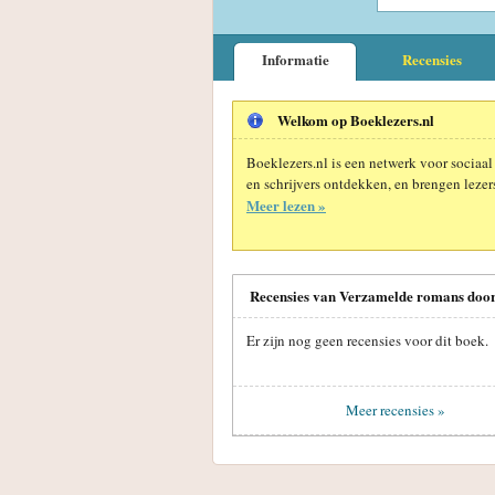
Informatie
Recensies
Welkom op Boeklezers.nl
Boeklezers.nl is een netwerk voor sociaal
en schrijvers ontdekken, en brengen lezers
Meer lezen »
Recensies van Verzamelde romans doo
Er zijn nog geen recensies voor dit boek.
Meer recensies »