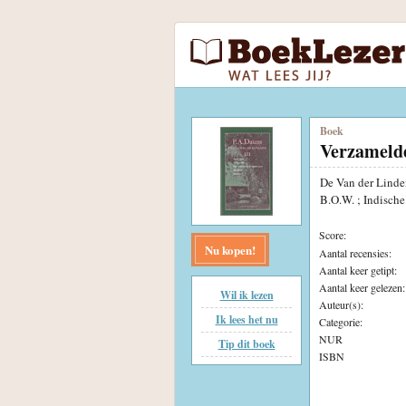
Boek
Verzameld
De Van der Linden
B.O.W. ; Indisch
Score:
Nu kopen!
Aantal recensies:
Aantal keer getipt:
Aantal keer gelezen:
Wil ik lezen
Auteur(s):
Ik lees het nu
Categorie:
NUR
Tip dit boek
ISBN