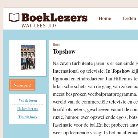
Home
Leden
Boek
Topshow
Na zeven turbulente jaren is er een einde 
Topshow
International op televisie. In
kij
Egmond en eindredacteur Jan Hillenius ter
Nu kopen!
hilarische schets van de gang van zaken 
meest besproken voetbalpraatprogramma. H
Wil ik lezen
wereld van de commerciële televisie en ee
hoofdrolspelers, geschreven vanuit de cou
Ik lees het nu
ruzie, humor, over opzwellende ego's, bot
Tip dit boek
fascinatie voor de bal.En het probeert antw
weer opdoemende vraag: Is het nu allemaa