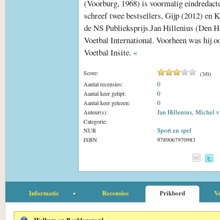
(Voorburg, 1968) is voormalig eindredacte
schreef twee bestsellers, Gijp (2012) en K
de NS Publieksprijs.Jan Hillenius (Den H
Voetbal International. Voorheen was hij oo
Voetbal Insite.
«
Score:
(
3
/
0
)
0
Aantal recensies:
0
Aantal keer getipt:
0
Aantal keer gelezen:
Jan Hillenius
Michel 
Auteur(s):
,
Categorie:
Sport en spel
NUR
ISBN
9789067970983
Informatie
Recensies
Prikbord
Ve
Welkom op Boeklezers.nl