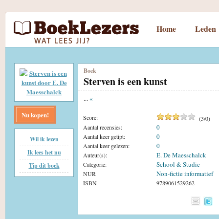
Home
Leden
Boek
Sterven is een kunst
...
«
Nu kopen!
Score:
(
3
/
0
)
0
Aantal recensies:
0
Aantal keer getipt:
Wil ik lezen
0
Aantal keer gelezen:
Ik lees het nu
E. De Maesschalck
Auteur(s):
School & Studie
Categorie:
Tip dit boek
Non-fictie informatief
NUR
ISBN
9789061529262