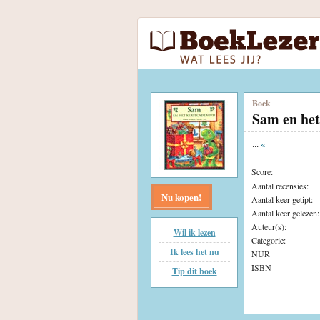
Boek
Sam en het
...
«
Score:
Aantal recensies:
Nu kopen!
Aantal keer getipt:
Aantal keer gelezen:
Auteur(s):
Wil ik lezen
Categorie:
Ik lees het nu
NUR
ISBN
Tip dit boek