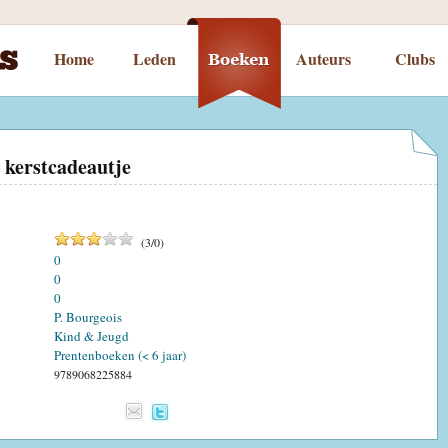
Home
Leden
Auteurs
Clubs
 kerstcadeautje
(
3
/
0
)
0
0
0
P. Bourgeois
Kind & Jeugd
Prentenboeken (< 6 jaar)
9789068225884