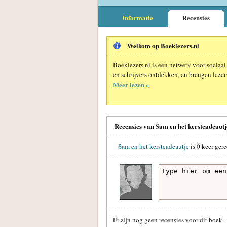
Informatie
Recensies
Welkom op Boeklezers.nl
Boeklezers.nl is een netwerk voor sociaal
en schrijvers ontdekken, en brengen lezers
Meer lezen »
Recensies van Sam en het kerstcadeautj
Sam en het kerstcadeautje
is
0
keer gere
Er zijn nog geen recensies voor dit boek.