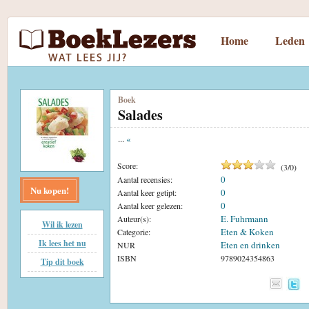
Home
Leden
Boek
Salades
...
«
Score:
(
3
/
0
)
0
Aantal recensies:
Nu kopen!
0
Aantal keer getipt:
0
Aantal keer gelezen:
E. Fuhrmann
Auteur(s):
Wil ik lezen
Eten & Koken
Categorie:
Ik lees het nu
Eten en drinken
NUR
ISBN
9789024354863
Tip dit boek