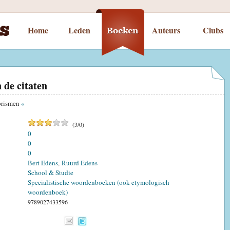
Home
Leden
Auteurs
Clubs
 de citaten
orismen
«
(
3
/
0
)
0
0
0
Bert Edens
Ruurd Edens
,
School & Studie
Specialistische woordenboeken (ook etymologisch
woordenboek)
9789027433596