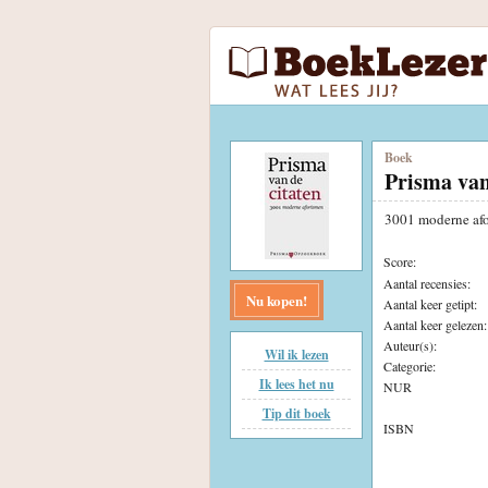
Boek
Prisma van
3001 moderne af
Score:
Aantal recensies:
Nu kopen!
Aantal keer getipt:
Aantal keer gelezen:
Auteur(s):
Wil ik lezen
Categorie:
Ik lees het nu
NUR
Tip dit boek
ISBN