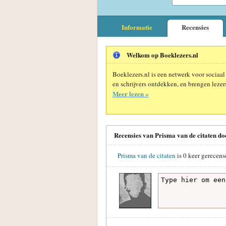
Informatie
Recensies
Welkom op Boeklezers.nl
Boeklezers.nl is een netwerk voor sociaal
en schrijvers ontdekken, en brengen lezers
Meer lezen »
Recensies van Prisma van de citaten d
Prisma van de citaten
is
0
keer gerecens