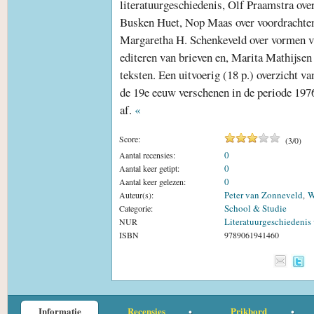
literatuurgeschiedenis, Olf Praamstra ove
Busken Huet, Nop Maas over voordrachten
Margaretha H. Schenkeveld over vormen va
editeren van brieven en, Marita Mathijsen 
teksten. Een uitvoerig (18 p.) overzicht va
de 19e eeuw verschenen in de periode 1976
af.
«
Score:
(
3
/
0
)
0
Aantal recensies:
0
Aantal keer getipt:
0
Aantal keer gelezen:
Peter van Zonneveld
W
Auteur(s):
,
School & Studie
Categorie:
Literatuurgeschiedenis
NUR
ISBN
9789061941460
Informatie
Recensies
Prikbord