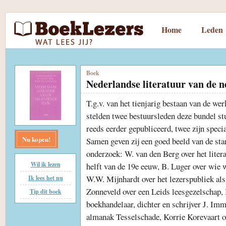
Home
Leden
Boek
Nederlandse literatuur van de 
T.g.v. van het tienjarig bestaan van de 
stelden twee bestuursleden deze bundel s
reeds eerder gepubliceerd, twee zijn speci
Nu kopen!
Samen geven zij een goed beeld van de sta
onderzoek: W. van den Berg over het litera
Wil ik lezen
helft van de 19e eeuw, B. Luger over wie w
W.W. Mijnhardt over het lezerspubliek als
Ik lees het nu
Zonneveld over een Leids leesgezelschap,
Tip dit boek
boekhandelaar, dichter en schrijver J. Imm
almanak Tesselschade, Korrie Korevaart ov