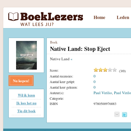
Home
Leden
Boek
Native Land: Stop Eject
Native Land
«
Score:
(
3
/
0
)
0
Aantal recensies:
Nu kopen!
0
Aantal keer getipt:
0
Aantal keer gelezen:
Paul Virilio
Paul Viril
Auteur(s):
,
Wil ik lezen
Categorie:
Ik lees het nu
ISBN
9780500976883
Tip dit boek