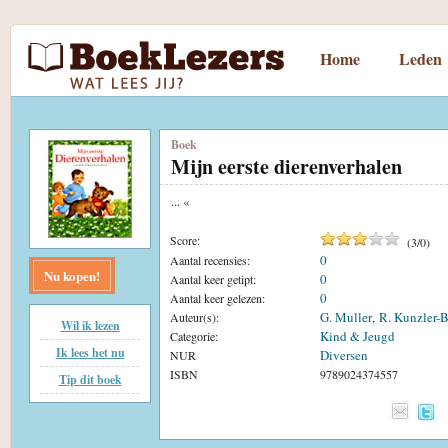
Home
Leden
Boek
Mijn eerste dierenverhalen
...
«
Score:
(
3
/
0
)
0
Aantal recensies:
Nu kopen!
0
Aantal keer getipt:
0
Aantal keer gelezen:
G. Muller
R. Kunzler-
Auteur(s):
,
Wil ik lezen
Kind & Jeugd
Categorie:
Ik lees het nu
Diversen
NUR
ISBN
9789024374557
Tip dit boek