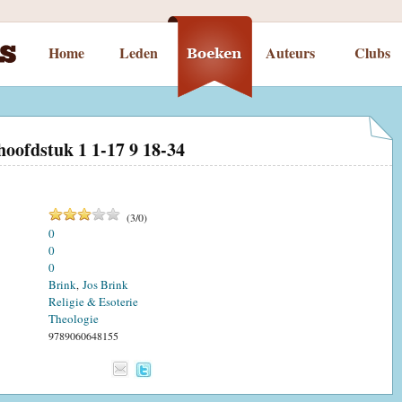
Home
Leden
Auteurs
Clubs
hoofdstuk 1 1-17 9 18-34
(
3
/
0
)
0
0
0
Brink
Jos Brink
,
Religie & Esoterie
Theologie
9789060648155