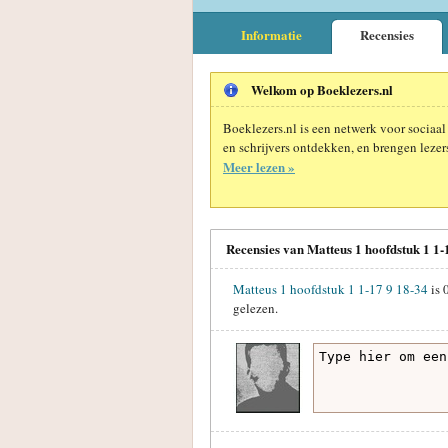
Informatie
Recensies
Welkom op Boeklezers.nl
Boeklezers.nl is een netwerk voor sociaal
en schrijvers ontdekken, en brengen lezers
Meer lezen »
Recensies van Matteus 1 hoofdstuk 1 1
Matteus 1 hoofdstuk 1 1-17 9 18-34
is
gelezen.