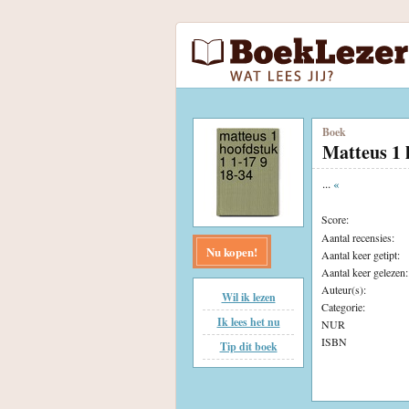
Boek
Matteus 1 
...
«
Score:
Aantal recensies:
Nu kopen!
Aantal keer getipt:
Aantal keer gelezen:
Auteur(s):
Wil ik lezen
Categorie:
Ik lees het nu
NUR
ISBN
Tip dit boek