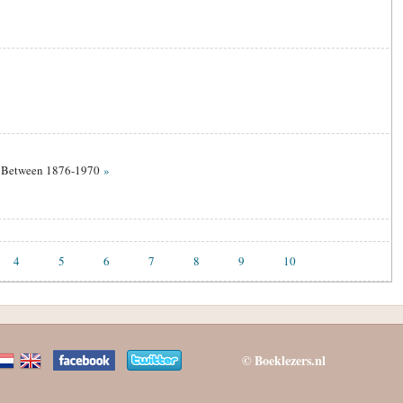
y Between 1876-1970
»
4
5
6
7
8
9
10
© Boeklezers.nl