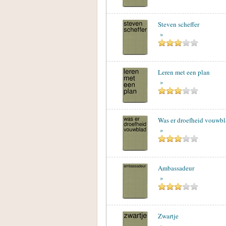
Steven scheffer
»
Leren met een plan
»
Was er droefheid vouwb
»
Ambassadeur
»
Zwartje
»