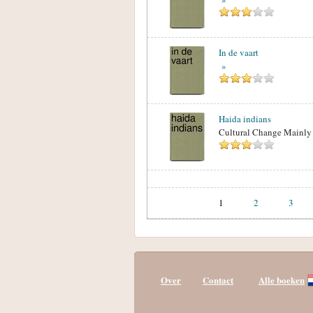
In de vaart
»
Haida indians
Cultural Change Mainl
1
2
3
Over
Contact
Alle boeken