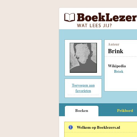
Auteur
Brink
Wikipedia
Brink
Toevoegen aan
favorieten
Boeken
Prikbord
Welkom op Boeklezers.nl