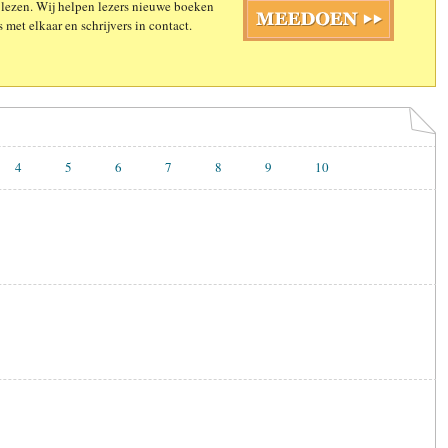
 lezen. Wij helpen lezers nieuwe boeken
 met elkaar en schrijvers in contact.
4
5
6
7
8
9
10