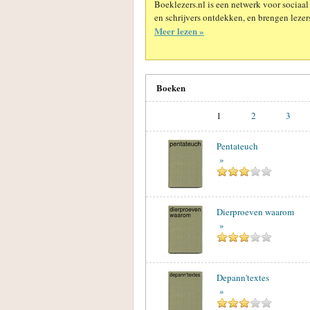
Boeklezers.nl is een netwerk voor sociaal
en schrijvers ontdekken, en brengen lezers
Meer lezen »
Boeken
1
2
3
Pentateuch
»
Dierproeven waarom
»
Depann'textes
»