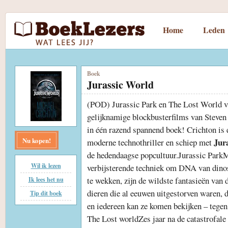
Home
Leden
Boek
Jurassic World
(POD) Jurassic Park en The Lost World v
gelijknamige blockbusterfilms van Steven
in één razend spannend boek! Crichton is 
Nu kopen!
Jur
moderne technothriller en schiep met
de hedendaagse popcultuur.Jurassic ParkM
Wil ik lezen
verbijsterende techniek om DNA van dinosa
te wekken, zijn de wildste fantasieën van
Ik lees het nu
dieren die al eeuwen uitgestorven waren, 
Tip dit boek
en iedereen kan ze komen bekijken – tegen
The Lost worldZes jaar na de catastrofal