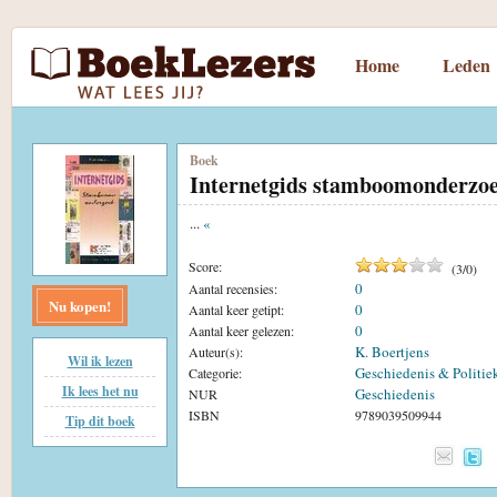
Home
Leden
Boek
Internetgids stamboomonderzo
...
«
Score:
(
3
/
0
)
0
Aantal recensies:
Nu kopen!
0
Aantal keer getipt:
0
Aantal keer gelezen:
K. Boertjens
Auteur(s):
Wil ik lezen
Geschiedenis & Politie
Categorie:
Ik lees het nu
Geschiedenis
NUR
ISBN
9789039509944
Tip dit boek