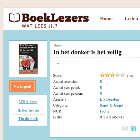
Home
Leden
Boek
In het donker is het veilig
...
«
Score:
(
3
/
0
)
0
Aantal recensies:
Nu kopen!
0
Aantal keer getipt:
0
Aantal keer gelezen:
Els Beerten
Auteur(s):
Wil ik lezen
Kind & Jeugd
Categorie:
Ik lees het nu
Fictie
NUR
ISBN
9789021452418
Tip dit boek