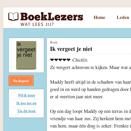
Home
Leden
Boek
Ik vergeet je niet
❤❤❤❤❤
Chicklit.
Ze weigert achterom te kijken. Maar wat al
Nu kopen!
Maddy heeft altijd in de schaduw van haar
goed in en werd op handen gedragen door h
Wil ik lezen
er al veertien jaar niet meer.
Ik lees het nu
Op een dag loopt Maddy op een terras in de
Tip dit boek
vriendje van haar zus. Zij herkent hem met
van hem, maar één ding is zeker: Frenkie i