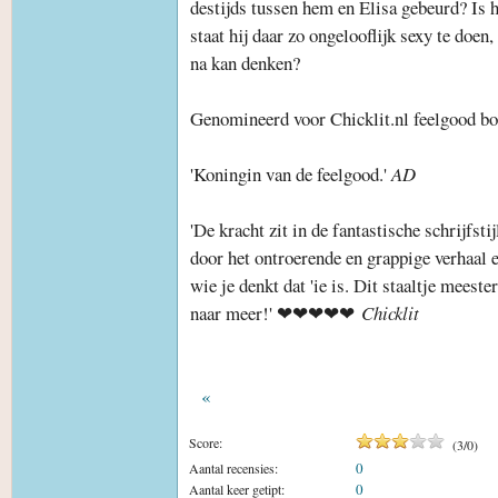
destijds tussen hem en Elisa gebeurd? Is 
staat hij daar zo ongelooflijk sexy te doen
na kan denken?
Genomineerd voor Chicklit.nl feelgood boe
'Koningin van de feelgood.'
AD
'De kracht zit in de fantastische schrijfst
door het ontroerende en grappige verhaal en
wie je denkt dat 'ie is. Dit staaltje meeste
naar meer!' ❤❤❤❤❤
Chicklit
«
Score:
(
3
/
0
)
0
Aantal recensies:
0
Aantal keer getipt: