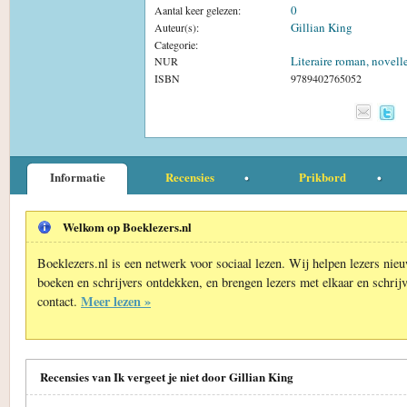
0
Aantal keer gelezen:
Gillian King
Auteur(s):
Categorie:
Literaire roman, novell
NUR
ISBN
9789402765052
Informatie
Recensies
Prikbord
Welkom op Boeklezers.nl
Boeklezers.nl is een netwerk voor sociaal lezen. Wij helpen lezers nie
boeken en schrijvers ontdekken, en brengen lezers met elkaar en schrijv
Meer lezen »
contact.
Recensies van Ik vergeet je niet door Gillian King