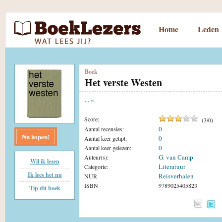
Home
Leden
Boek
Het verste Westen
...
«
Score:
(
3
/
0
)
0
Aantal recensies:
Nu kopen!
0
Aantal keer getipt:
0
Aantal keer gelezen:
G. van Camp
Auteur(s):
Wil ik lezen
Literatuur
Categorie:
Ik lees het nu
Reisverhalen
NUR
ISBN
9789025405823
Tip dit boek