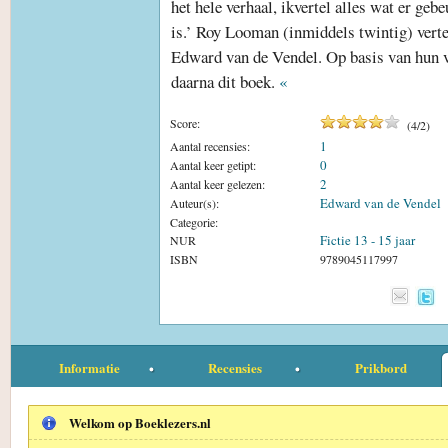
het hele verhaal, ikvertel alles wat er gebe
is.’ Roy Looman (inmiddels twintig) vertel
Edward van de Vendel. Op basis van hun 
daarna dit boek.
«
Score:
(
4
/
2
)
1
Aantal recensies:
0
Aantal keer getipt:
2
Aantal keer gelezen:
Edward van de Vendel
Auteur(s):
Categorie:
Fictie 13 - 15 jaar
NUR
ISBN
9789045117997
Informatie
Recensies
Prikbord
Welkom op Boeklezers.nl