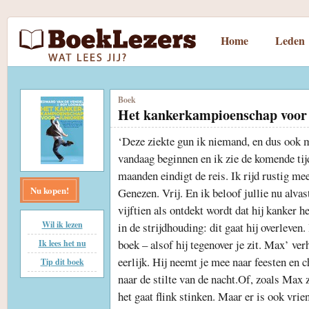
Home
Leden
Boek
Het kankerkampioenschap voor 
‘Deze ziekte gun ik niemand, en dus ook 
vandaag beginnen en ik zie de komende tijd
maanden eindigt de reis. Ik rijd rustig mee,
Nu kopen!
Genezen. Vrij. En ik beloof jullie nu alva
vijftien als ontdekt wordt dat hij kanker h
Wil ik lezen
in de strijdhouding: dit gaat hij overleven.
boek – alsof hij tegenover je zit. Max’ ve
Ik lees het nu
eerlijk. Hij neemt je mee naar feesten en 
Tip dit boek
naar de stilte van de nacht.Of, zoals Max 
het gaat flink stinken. Maar er is ook vrie