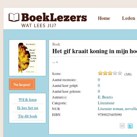
Home
Leden
Boek
Het gif kraait koning in mijn ho
...
«
Score:
(
3
/
0
)
0
Aantal recensies:
Nu kopen!
0
Aantal keer getipt:
0
Aantal keer gelezen:
E. Bentis
Auteur(s):
Wil ik lezen
Literatuur
Categorie:
Ik lees het nu
Literaire roman, novell
NUR
ISBN
9789025405090
Tip dit boek