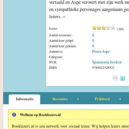
vertaald en Aspe verovert met zijn werk 
en sympathieke personages aangenaam gez
lezers.
«
Score:
(
3
/
0
)
0
Aantal recensies:
0
Aantal keer getipt:
0
Aantal keer gelezen:
Pieter Aspe
Auteur(s):
Categorie:
Spannende boeken
NUR
ISBN
9789022328521
Informatie
Recensies
Prikbord
Welkom op Boeklezers.nl
Boeklezers.nl is een netwerk voor sociaal lezen. Wij helpen lezers nie