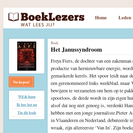
Home
Leden
Boek
Het Janussyndroom
Freya Fiers, de dochter van een zakenman d
productie van hernieuwbare energie, wordt
gemaskerde kerels. Het spoor leidt naar d
Nu kopen!
een gerenommeerd links weekblad, maar Va
bewijzen te verzamelen om hem op te pakk
Wil ik lezen
spoorloos, de derde wordt in zijn eigen h
alsof dat nog niet genoeg is, verdenkt Han
Ik lees het nu
hebben met een jonge journaliste.Pieter 
Tip dit boek
in Vlaanderen en Nederland, debuteerde i
wraak, zijn allereerste ‘Van In’. Zijn boek