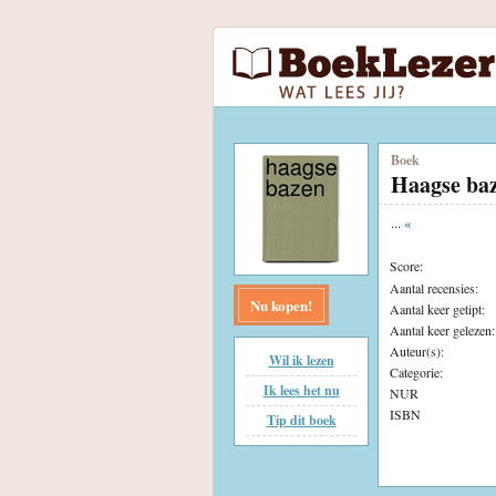
Boek
Haagse ba
...
«
Score:
Aantal recensies:
Nu kopen!
Aantal keer getipt:
Aantal keer gelezen:
Auteur(s):
Wil ik lezen
Categorie:
Ik lees het nu
NUR
ISBN
Tip dit boek