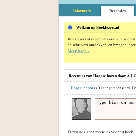
Informatie
Recensies
Welkom op Boeklezers.nl
Boeklezers.nl is een netwerk voor sociaal
en schrijvers ontdekken, en brengen lezers
Meer lezen »
Recensies van Haagse bazen door A.J.
Haagse bazen
is
0
keer gerecenseerd. D
Er zijn nog geen recensies voor dit boek.