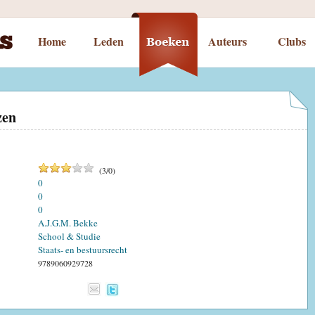
Home
Leden
Auteurs
Clubs
zen
(
3
/
0
)
0
0
0
A.J.G.M. Bekke
School & Studie
Staats- en bestuursrecht
9789060929728