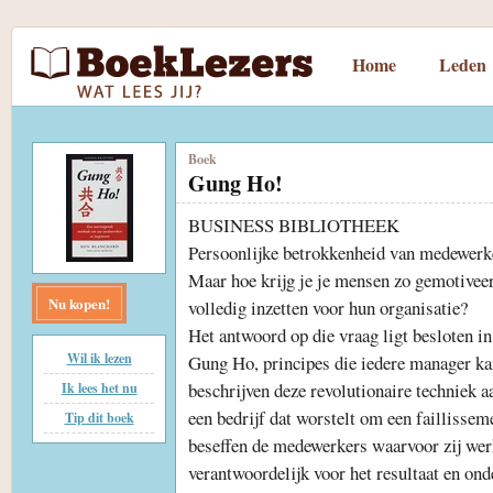
Home
Leden
Boek
Gung Ho!
BUSINESS BIBLIOTHEEK
Persoonlijke betrokkenheid van medewerker
Maar hoe krijg je je mensen zo gemotiveerd
Nu kopen!
volledig inzetten voor hun organisatie?
Het antwoord op die vraag ligt besloten in
Wil ik lezen
Gung Ho, principes die iedere manager ka
beschrijven deze revolutionaire techniek 
Ik lees het nu
een bedrijf dat worstelt om een faillisse
Tip dit boek
beseffen de medewerkers waarvoor zij werk
verantwoordelijk voor het resultaat en onde