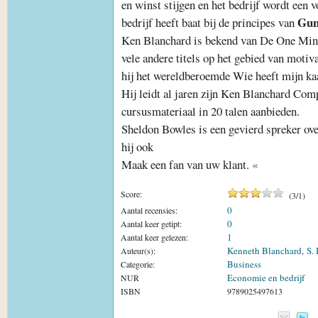
en winst stijgen en het bedrijf wordt een 
Gun
bedrijf heeft baat bij de principes van
Ken Blanchard is bekend van De One Mi
vele andere titels op het gebied van moti
hij het wereldberoemde Wie heeft mijn ka
Hij leidt al jaren zijn Ken Blanchard Comp
cursusmateriaal in 20 talen aanbieden.
Sheldon Bowles is een gevierd spreker ov
hij ook
Maak een fan van uw klant.
«
Score:
(
3
/
1
)
0
Aantal recensies:
0
Aantal keer getipt:
1
Aantal keer gelezen:
Kenneth Blanchard
S.
Auteur(s):
,
Business
Categorie:
Economie en bedrijf
NUR
ISBN
9789025497613