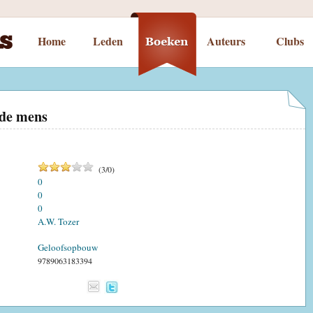
Home
Leden
Auteurs
Clubs
 de mens
(
3
/
0
)
0
0
0
A.W. Tozer
Geloofsopbouw
9789063183394