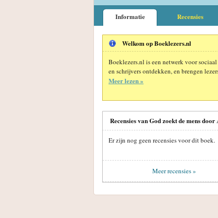
Informatie
Recensies
Welkom op Boeklezers.nl
Boeklezers.nl is een netwerk voor sociaal
en schrijvers ontdekken, en brengen lezers
Meer lezen »
Recensies van God zoekt de mens door 
Er zijn nog geen recensies voor dit boek.
Meer recensies »