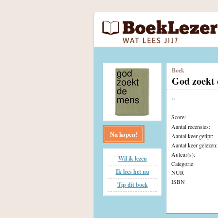
Boek
God zoekt
«
Score:
Aantal recensies:
Nu kopen!
Aantal keer getipt:
Aantal keer gelezen:
Auteur(s):
Wil ik lezen
Categorie:
Ik lees het nu
NUR
ISBN
Tip dit boek