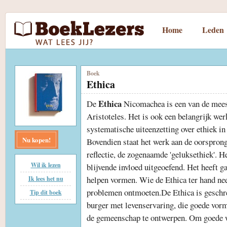
Home
Leden
Boek
Ethica
Ethica
De
Nicomachea is een van de meest
Aristoteles. Het is ook een belangrijk werk
systematische uiteenzetting over ethiek in
Nu kopen!
Bovendien staat het werk aan de oorsprong
reflectie, de zogenaamde 'geluksethiek'. H
Wil ik lezen
blijvende invloed uitgeoefend. Het heeft g
helpen vormen. Wie de Ethica ter hand ne
Ik lees het nu
problemen ontmoeten.De Ethica is geschre
Tip dit boek
burger met levenservaring, die goede vor
de gemeenschap te ontwerpen. Om goede w