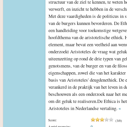
structuur van de ziel te kennen, te weten h
verwerft, en inzicht te hebben in de versc
Met deze vaardigheden is de politicus in s
van de burgers kunnen bevorderen. De Eth
een handleiding voor toekomstige wetgever
hoofdthema van de aristotelische ethiek. H
element, maar bevat een veelheid aan wens
onderzoekt Aristoteles de vraag wat geluk 
uiteenzetting op rond de drie typen van ge
genotsmens, van de burger en van de filo
eigenschappen, zowel die van het karakter a
basis van Aristoteles' deugdenethiek. De e
verankerd in de praktijk van het leven in d
beschouwen als een onderzoek naar het me
om dit geluk te realiseren.De Ethica is het
Aristoteles in Nederlandse vertaling.
«
Score:
(
3
/
0
)
0
Aantal recensies: