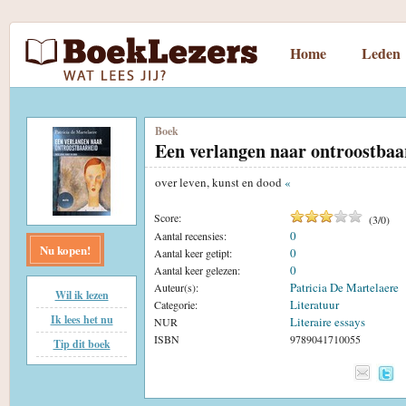
Home
Leden
Boek
Een verlangen naar ontroostbaa
over leven, kunst en dood
«
Score:
(
3
/
0
)
0
Aantal recensies:
Nu kopen!
0
Aantal keer getipt:
0
Aantal keer gelezen:
Patricia De Martelaere
Auteur(s):
Wil ik lezen
Literatuur
Categorie:
Ik lees het nu
Literaire essays
NUR
ISBN
9789041710055
Tip dit boek