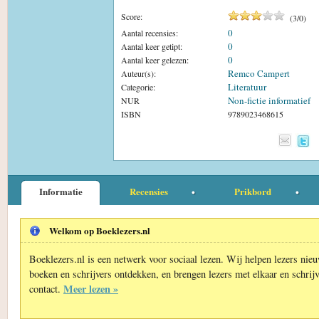
Score:
(
3
/
0
)
0
Aantal recensies:
0
Aantal keer getipt:
0
Aantal keer gelezen:
Remco Campert
Auteur(s):
Literatuur
Categorie:
Non-fictie informatief
NUR
ISBN
9789023468615
Informatie
Recensies
Prikbord
Welkom op Boeklezers.nl
Boeklezers.nl is een netwerk voor sociaal lezen. Wij helpen lezers nie
boeken en schrijvers ontdekken, en brengen lezers met elkaar en schrijv
Meer lezen »
contact.