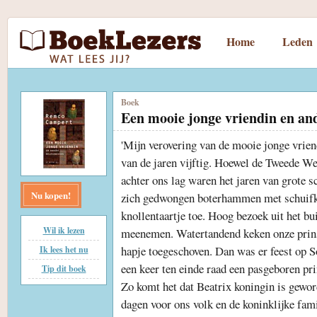
Home
Leden
Boek
Een mooie jonge vriendin en and
'Mijn verovering van de mooie jonge vriend
van de jaren vijftig. Hoewel de Tweede We
achter ons lag waren het jaren van grote s
Nu kopen!
zich gedwongen boterhammen met schuifka
knollentaartje toe. Hoog bezoek uit het bu
Wil ik lezen
meenemen. Watertandend keken onze prins
hapje toegeschoven. Dan was er feest op S
Ik lees het nu
een keer ten einde raad een pasgeboren pri
Tip dit boek
Zo komt het dat Beatrix koningin is gewo
dagen voor ons volk en de koninklijke fami