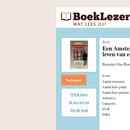
Boek
Een Amster
leven van 
Baantjer Van Bu
Score:
Nu kopen!
Aantal recensies:
Aantal keer getipt:
Aantal keer gelezen:
Wil ik lezen
Auteur(s):
Ik lees het nu
Categorie:
NUR
Tip dit boek
ISBN