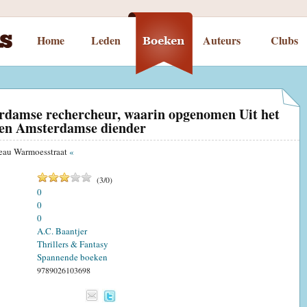
Home
Leden
Auteurs
Clubs
damse rechercheur, waarin opgenomen Uit het
een Amsterdamse diender
reau Warmoesstraat
«
(
3
/
0
)
0
0
0
A.C. Baantjer
Thrillers & Fantasy
Spannende boeken
9789026103698