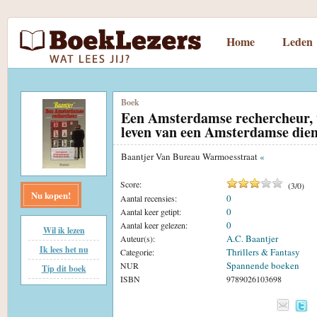
Home
Leden
Boek
Een Amsterdamse rechercheur, 
leven van een Amsterdamse die
Baantjer Van Bureau Warmoesstraat
«
Score:
(
3
/
0
)
Nu kopen!
0
Aantal recensies:
0
Aantal keer getipt:
0
Aantal keer gelezen:
Wil ik lezen
A.C. Baantjer
Auteur(s):
Ik lees het nu
Thrillers & Fantasy
Categorie:
Spannende boeken
NUR
Tip dit boek
ISBN
9789026103698