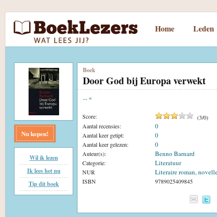
Home
Leden
Boek
Door God bij Europa verwekt
...
«
Score:
(
3
/
0
)
0
Aantal recensies:
Nu kopen!
0
Aantal keer getipt:
0
Aantal keer gelezen:
Benno Barnard
Auteur(s):
Wil ik lezen
Literatuur
Categorie:
Ik lees het nu
Literaire roman, novell
NUR
ISBN
9789025409845
Tip dit boek