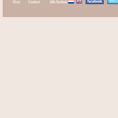
Over
Contact
Alle boeken