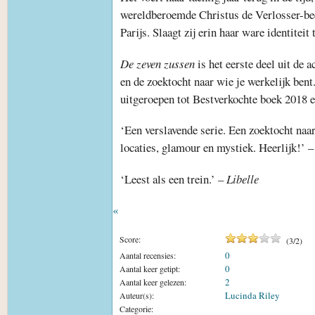
wereldberoemde Christus de Verlosser-beel
Parijs. Slaagt zij erin haar ware identiteit
De zeven zussen
is het eerste deel uit de a
en de zoektocht naar wie je werkelijk bent
uitgeroepen tot Bestverkochte boek 2018 
‘Een verslavende serie. Een zoektocht naar 
locaties, glamour en mystiek. Heerlijk!’ 
‘Leest als een trein.’ –
Libelle
«
Score:
(
3
/
2
)
0
Aantal recensies:
0
Aantal keer getipt:
2
Aantal keer gelezen:
Lucinda Riley
Auteur(s):
Categorie: