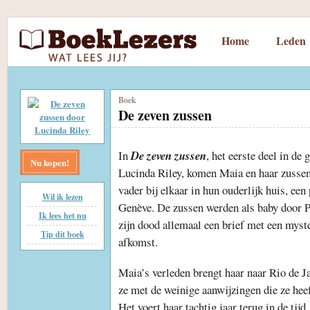
Home
Leden
Boek
De zeven zussen
In
De zeven zussen
, het eerste deel in de
Nu kopen!
Lucinda Riley, komen Maia en haar zussen
vader bij elkaar in hun ouderlijk huis, ee
Wil ik lezen
Genève. De zussen werden als baby door Pa
Ik lees het nu
zijn dood allemaal een brief met een myst
Tip dit boek
afkomst.
Maia’s verleden brengt haar naar Rio de 
ze met de weinige aanwijzingen die ze heef
Het voert haar tachtig jaar terug in de tij