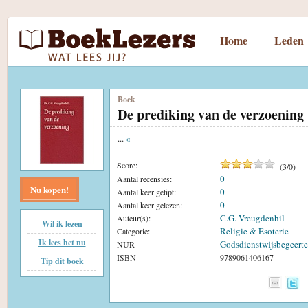
Home
Leden
Boek
De prediking van de verzoening
...
«
Score:
(
3
/
0
)
0
Aantal recensies:
Nu kopen!
0
Aantal keer getipt:
0
Aantal keer gelezen:
C.G. Vreugdenhil
Auteur(s):
Wil ik lezen
Religie & Esoterie
Categorie:
Ik lees het nu
Godsdienstwijsbegeerte
NUR
ISBN
9789061406167
Tip dit boek