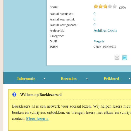
Score:
(
3
/
0
)
0
Aantal recensies:
0
Aantal keer getipt:
0
Aantal keer gelezen:
Achilles Cools
Auteur(s):
Categorie:
Vogels
NUR
ISBN
9789045026527
Informatie
Recensies
Prikbord
Welkom op Boeklezers.nl
Boeklezers.nl is een netwerk voor sociaal lezen. Wij helpen lezers nie
boeken en schrijvers ontdekken, en brengen lezers met elkaar en schrijv
Meer lezen »
contact.