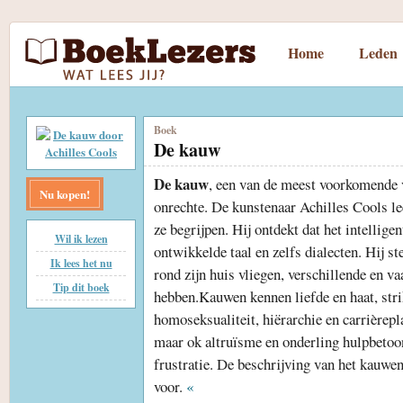
Home
Leden
Boek
De kauw
De kauw
, een van de meest voorkomende v
Nu kopen!
onrechte. De kunstenaar Achilles Cools lee
ze begrijpen. Hij ontdekt dat het intellige
Wil ik lezen
ontwikkelde taal en zelfs dialecten. Hij st
Ik lees het nu
rond zijn huis vliegen, verschillende en v
Tip dit boek
hebben.Kauwen kennen liefde en haat, str
homoseksualiteit, hiërarchie en carrièrepl
maar ok altruïsme en onderling hulpbetoon
frustratie. De beschrijving van het kauwe
voor.
«