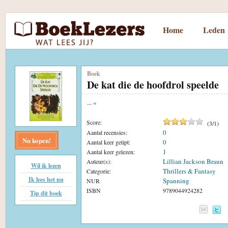
Home
Leden
Boek
De kat die de hoofdrol speelde
...
«
Score:
(
3
/
1
)
0
Aantal recensies:
Nu kopen!
0
Aantal keer getipt:
1
Aantal keer gelezen:
Lillian Jackson Braun
Auteur(s):
Wil ik lezen
Thrillers & Fantasy
Categorie:
Ik lees het nu
Spanning
NUR
ISBN
9789044924282
Tip dit boek