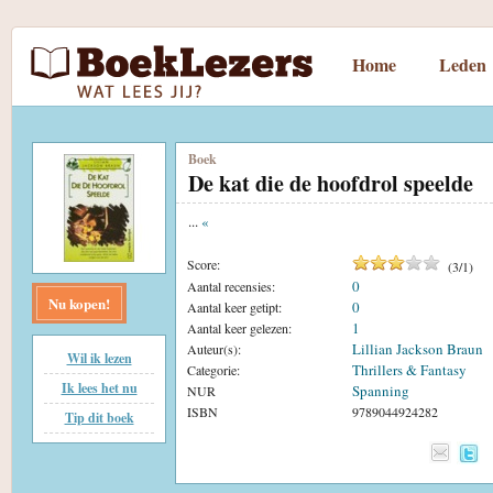
Home
Leden
Boek
De kat die de hoofdrol speelde
...
«
Score:
(
3
/
1
)
0
Aantal recensies:
Nu kopen!
0
Aantal keer getipt:
1
Aantal keer gelezen:
Lillian Jackson Braun
Auteur(s):
Wil ik lezen
Thrillers & Fantasy
Categorie:
Ik lees het nu
Spanning
NUR
ISBN
9789044924282
Tip dit boek