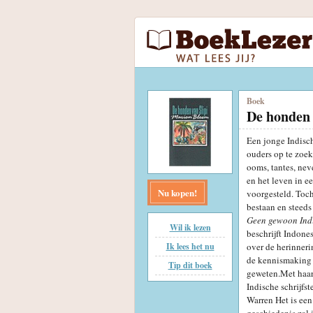
Boek
De honden 
Een jonge Indisch
ouders op te zoe
ooms, tantes, nev
en het leven in e
Nu kopen!
voorgesteld. Toch
bestaan en steeds
Geen gewoon Indi
Wil ik lezen
beschrijft Indone
Ik lees het nu
over de herinneri
de kennismaking 
Tip dit boek
geweten.Met haar
Indische schrijfste
Warren Het is een