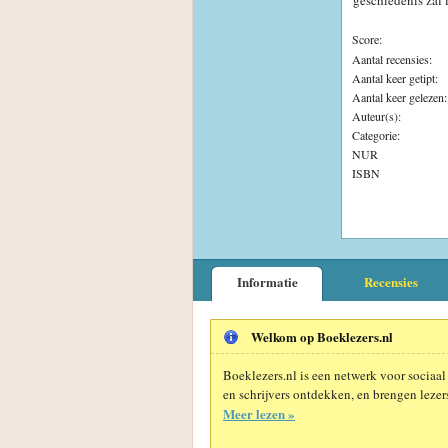
geschiedenis zal 
Score:
Aantal recensies:
Aantal keer getipt:
Aantal keer gelezen:
Auteur(s):
Categorie:
NUR
ISBN
Informatie
Recensies
Welkom op Boeklezers.nl
Boeklezers.nl is een netwerk voor sociaal
en schrijvers ontdekken, en brengen lezers
Meer lezen »