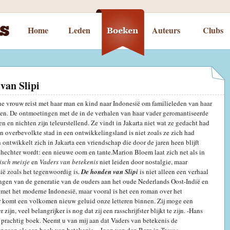
Home
Leden
Auteurs
Clubs
van Slipi
e vrouw reist met haar man en kind naar Indonesië om familieleden van haar
ken. De ontmoetingen met de in de verhalen van haar vader geromantiseerde
en en nichten zijn teleurstellend. Ze vindt in Jakarta niet wat ze gedacht had
en overbevolkte stad in een ontwikkelingsland is niet zoals ze zich had
 ontwikkelt zich in Jakarta een vriendschap die door de jaren heen blijft
 hechter wordt: een nieuwe oom en tante.Marion Bloem laat zich net als in
sch meisje
en
Vaders van betekenis
niet leiden door nostalgie, maar
sië zoals het tegenwoordig is.
De honden van Slipi
is niet alleen een verhaal
ngen van de generatie van de ouders aan het oude Nederlands Oost-Indië en
met het moderne Indonesië, maar vooral is het een roman over het
 komt een volkomen nieuw geluid onze letteren binnen. Zij moge een
r zijn, veel belangrijker is nog dat zij een rasschrijfster blijkt te zijn. -Hans
 prachtig boek. Neemt u van mij aan dat Vaders van betekenis de