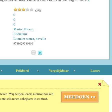
ingaan als een boek van betekenis. - Joop van den Berg in
Trouw
«
(
3
/
0
)
0
0
0
Marion Bloem
Literatuur
Literaire roman, novelle
9789029580410
Prikbord
Vergelijkbaar
Lezers
 lezen. Wij helpen lezers nieuwe boeken
 met elkaar en schrijvers in contact.