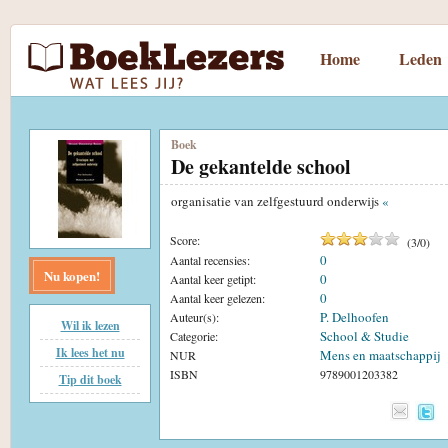
Home
Leden
Boek
De gekantelde school
organisatie van zelfgestuurd onderwijs
«
Score:
(
3
/
0
)
0
Aantal recensies:
Nu kopen!
0
Aantal keer getipt:
0
Aantal keer gelezen:
P. Delhoofen
Auteur(s):
Wil ik lezen
School & Studie
Categorie:
Ik lees het nu
Mens en maatschappij
NUR
ISBN
9789001203382
Tip dit boek