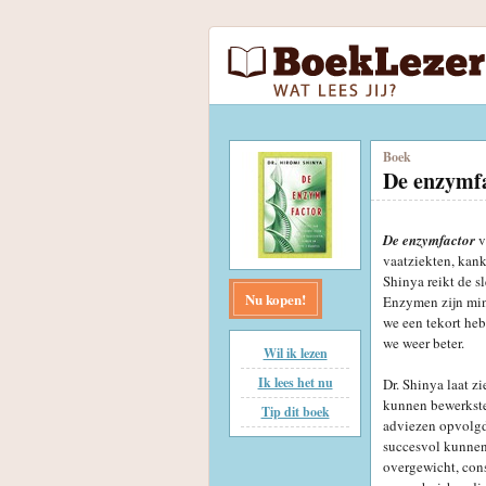
Boek
De enzymf
De enzymfactor
v
vaatziekten, kank
Shinya reikt de s
Nu kopen!
Enzymen zijn minu
we een tekort he
we weer beter.
Wil ik lezen
Ik lees het nu
Dr. Shinya laat 
kunnen bewerkstel
Tip dit boek
adviezen opvolgd
succesvol kunnen 
overgewicht, cons