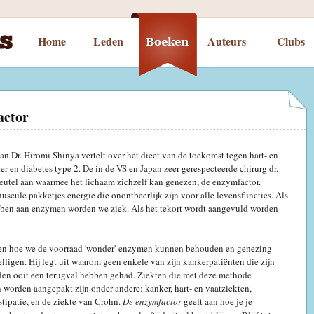
Home
Leden
Auteurs
Clubs
actor
an Dr. Hiromi Shinya vertelt over het dieet van de toekomst tegen hart- en
er en diabetes type 2. De in de VS en Japan zeer gerespecteerde chirurg dr.
leutel aan waarmee het lichaam zichzelf kan genezen, de enzymfactor.
scule pakketjes energie die onontbeerlijk zijn voor alle levensfuncties. Als
bben aan enzymen worden we ziek. Als het tekort wordt aangevuld worden
zien hoe we de voorraad 'wonder'-enzymen kunnen behouden en genezing
ligen. Hij legt uit waarom geen enkele van zijn kankerpatiënten die zijn
en ooit een terugval hebben gehad. Ziekten die met deze methode
worden aangepakt zijn onder andere: kanker, hart- en vaatziekten,
tipatie, en de ziekte van Crohn.
De enzymfactor
geeft aan hoe je je