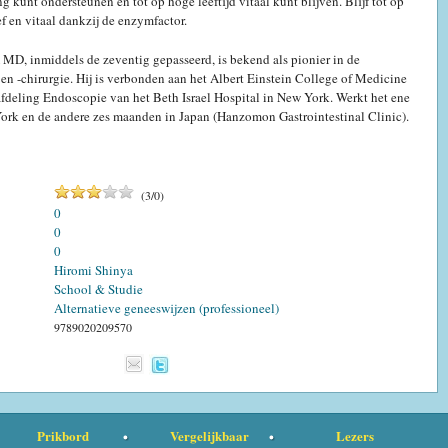
kunt ondersteunen en tot op hoge leeftijd vitaal kunt blijven. Blijf tot op
ef en vitaal dankzij de enzymfactor.
, inmiddels de zeventig gepasseerd, is bekend als pionier in de
n -chirurgie. Hij is verbonden aan het Albert Einstein College of Medicine
fdeling Endoscopie van het Beth Israel Hospital in New York. Werkt het ene
York en de andere zes maanden in Japan (Hanzomon Gastrointestinal Clinic).
(
3
/
0
)
0
0
0
Hiromi Shinya
School & Studie
Alternatieve geneeswijzen (professioneel)
9789020209570
Prikbord
Vergelijkbaar
Lezers