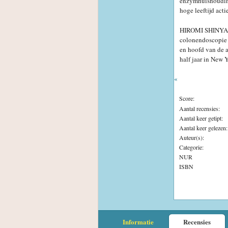
enzymhuishouding 
hoge leeftijd acti
HIROMI SHINYA MD
colonendoscopie e
en hoofd van de a
half jaar in New 
«
Score:
Aantal recensies:
Aantal keer getipt:
Aantal keer gelezen:
Auteur(s):
Categorie:
NUR
ISBN
Informatie
Recensies