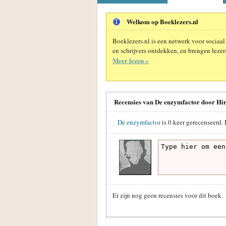
Welkom op Boeklezers.nl
Boeklezers.nl is een netwerk voor sociaal
en schrijvers ontdekken, en brengen lezers
Meer lezen »
Recensies van De enzymfactor door Hi
De enzymfactor
is
0
keer gerecenseerd. 
Er zijn nog geen recensies voor dit boek.