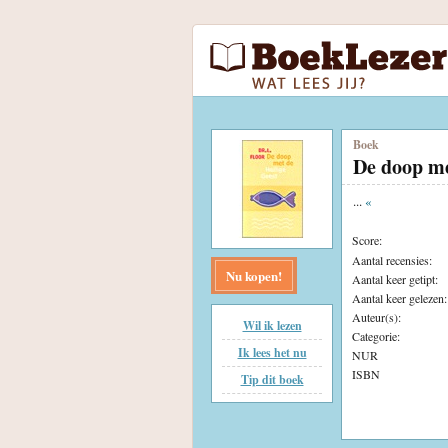
Boek
De doop me
...
«
Score:
Aantal recensies:
Nu kopen!
Aantal keer getipt:
Aantal keer gelezen:
Auteur(s):
Wil ik lezen
Categorie:
Ik lees het nu
NUR
ISBN
Tip dit boek