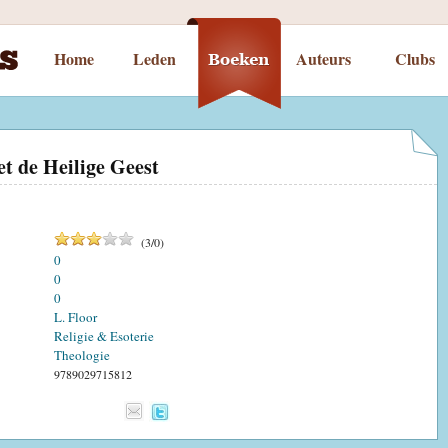
Home
Leden
Auteurs
Clubs
t de Heilige Geest
(
3
/
0
)
0
0
0
L. Floor
Religie & Esoterie
Theologie
9789029715812