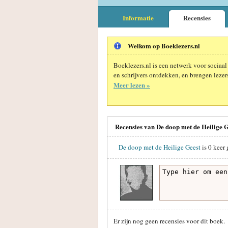
Informatie
Recensies
Welkom op Boeklezers.nl
Boeklezers.nl is een netwerk voor sociaal
en schrijvers ontdekken, en brengen lezers
Meer lezen »
Recensies van De doop met de Heilige G
De doop met de Heilige Geest
is
0
keer 
Er zijn nog geen recensies voor dit boek.