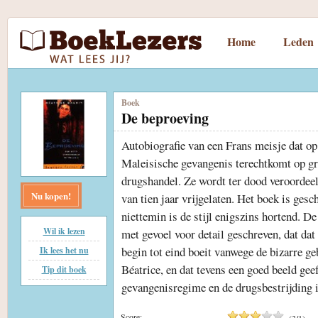
Home
Leden
Boek
De beproeving
Autobiografie van een Frans meisje dat op 
Maleisische gevangenis terechtkomt op g
drugshandel. Ze wordt ter dood veroordeeld
Nu kopen!
van tien jaar vrijgelaten. Het boek is gesc
niettemin is de stijl enigszins hortend. De
Wil ik lezen
met gevoel voor detail geschreven, dat dat
begin tot eind boeit vanwege de bizarre ge
Ik lees het nu
Béatrice, en dat tevens een goed beeld geef
Tip dit boek
gevangenisregime en de drugsbestrijding 
Score:
(
3
/
1
)