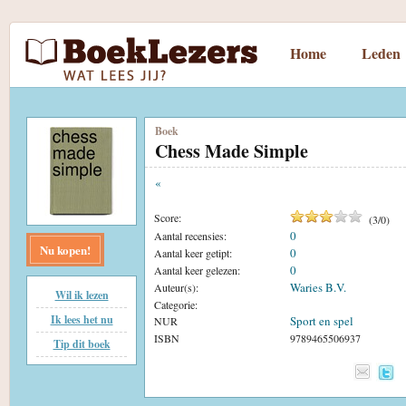
Home
Leden
Boek
Chess Made Simple
«
Score:
(
3
/
0
)
0
Aantal recensies:
Nu kopen!
0
Aantal keer getipt:
0
Aantal keer gelezen:
Waries B.V.
Auteur(s):
Wil ik lezen
Categorie:
Ik lees het nu
Sport en spel
NUR
ISBN
9789465506937
Tip dit boek