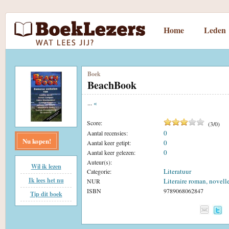
Home
Leden
Boek
BeachBook
...
«
Score:
(
3
/
0
)
0
Aantal recensies:
Nu kopen!
0
Aantal keer getipt:
0
Aantal keer gelezen:
Auteur(s):
Wil ik lezen
Literatuur
Categorie:
Ik lees het nu
Literaire roman, novell
NUR
ISBN
9789068062847
Tip dit boek