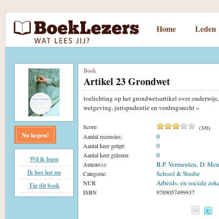
Home
Leden
Boek
Artikel 23 Grondwet
toelichting op het grondwetsartikel over onderwij
wetgeving, jurispudentie en verdragsrecht
«
Score:
(
3
/
0
)
Nu kopen!
0
Aantal recensies:
0
Aantal keer getipt:
0
Aantal keer gelezen:
Wil ik lezen
B.P. Vermeulen
D. Men
Auteur(s):
,
Ik lees het nu
School & Studie
Categorie:
Arbeids- en sociale zek
NUR
Tip dit boek
ISBN
9789057499937