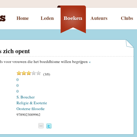
Home
Leden
Auteurs
Clubs
s zich opent
ids voor vrouwen die het boeddhisme willen begrijpen
«
(
3
/
0
)
0
0
0
S. Boucher
Religie & Esoterie
Oosterse filosofie
9789023009962