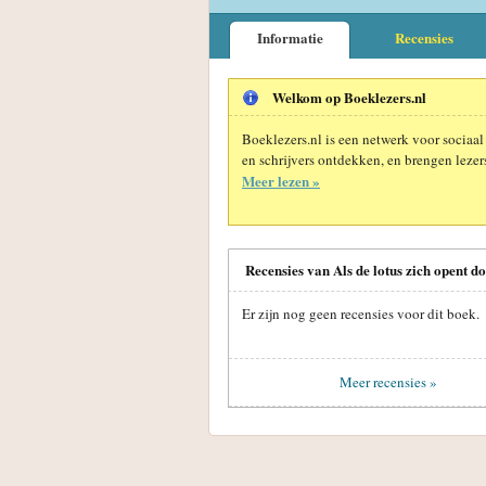
Informatie
Recensies
Welkom op Boeklezers.nl
Boeklezers.nl is een netwerk voor sociaal
en schrijvers ontdekken, en brengen lezers
Meer lezen »
Recensies van Als de lotus zich opent d
Er zijn nog geen recensies voor dit boek.
Meer recensies »