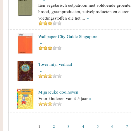
Een vegetarisch eetpatroon met voldoende groenten
brood, graanproducten, zuivelproducten en eieren l
voedingsstoffen die het ...
»
Wallpaper City Guide Singapore
»
Tover mijn verhaal
»
Mijn leuke doolhoven
Voor kinderen van 4-5 jaar
»
1
2
3
4
5
6
7