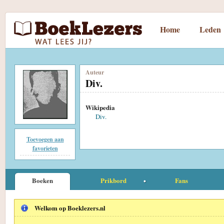
Home
Leden
Auteur
Div.
Wikipedia
Div.
Toevoegen aan
favorieten
Boeken
Prikbord
Fans
Welkom op Boeklezers.nl